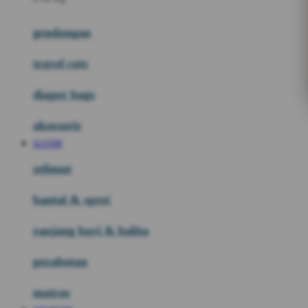
gendongan
travel cots
diaper bags
aksesoris
SLOT88
selimut
bantal & sprei
ranjang bayi & balita
perabotan
matras