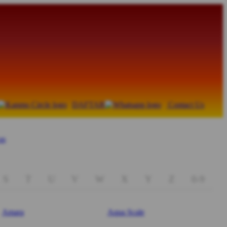
DAFTAR
Contact Us
us
S
T
U
V
W
X
Y
Z
0-9
Amara
Aqua Scale