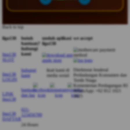
kami
liga138
SLOT
Direktorat Jenderal
hubungi
ikuti kami di
liga138
Perlindungan Konsumen dan
kami
media sosial
LOGIN
Tertib Niaga
Kementerian Perdagangan RI
bantuan
WhatsApp: +62 812 1021
LINK
dan faq
3625
liga138
021-
liga138
123456789
DAFTAR
24 Hours
liga138
LINK
DAFTAR
liga138
liga138
TOGEL