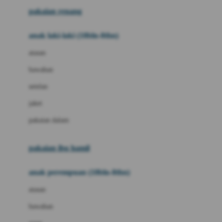
Buggygear
pakaian renang
Bumkins
anak laki-laki (18bln-8thn)
C
atasan
Cetaphil
bawahan
Chicco
setelan
Childlife
jaket
Clevamama
pakaian dalam
Cocolatte
Cottonseeds
pakaian ibu hamil
Cozy N Safe
anak perempuan (18bln-8thn)
Crane
atasan
Cybex
bawahan
D