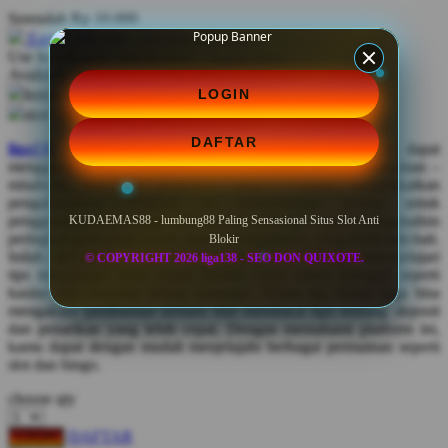
Serendah
Rp 10.000
Q
Earn
1.000.000
-
100.000.000
Bonus
Use Installment Options from
.
Laarn more
QV Baby
Available for :
home delivery
LOGIN
store pickup
R
DAFTAR
liga138
Setelah kamu mendaftar sebagai anggota, kamu dapat
Real Shades
menggunakan tips untuk menavigasi berbagai macam permainan –
misalnya, slot dan perjudian meja – untuk meningkatkan
Red Castle
pengalamanmu. Platform ini menyediakan strategi untuk
penggunaan efektif bingo dan taruhan olahraga, seperti menganalisis
Ribbon Madness
KUDAEMAS88 - lumbung88 Paling Sensasional Situs Slot Anti
peringkat permainan untuk membuat keputusan yang lebih hati-hati.
Blokir
Inilah cara untuk memaksimalkan pengalaman: dengan mempelajari
© COPYRIGHT 2026 liga138 - SEO DON QUIXOTE.
S
tips manajemen akun untuk beralih cepat antara kategori seperti
kasino dan aktivitas terkait olahraga. Selain itu, kamu juga bisa
Sebamed
mengakses pembaruan terbaru dan membaca tips tentang deposit
dan penarikan yang lebih cepat. Dengan memahami platform ini,
Silver Cross
kamu dapat dengan mudah menjelajahi berbagai permainan seperti
slot dan bingo.
Simply Idea
choose qty
Skip Hop
DAFTAR
Spectra
LOGIN