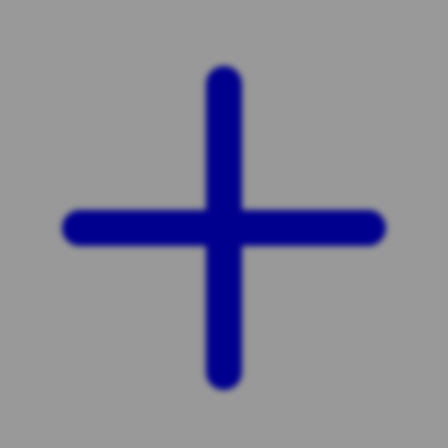
X
Xootz
Y
Yamatoya
Z
Zaxy
Zoggs
0-9
4Moms
59S