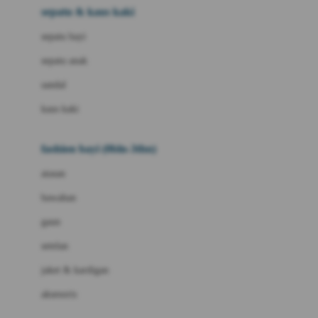
Beauty Barn
sepatu & kaus kaki
Bio Oil
sepatu bayi
Biolane
sepatu anak
Bite Fighters
sandal
Bizzi Growin
kaus kaki
Blackmores
fashion bayi (0bln-3thn)
Blooming Marvellous
atasan
Bonnels
bawahan
Bravado
gaun
Bruder
setelan
Brush Baby
jaket & kardigan
Buds Organics
aksesoris
Bugaboo