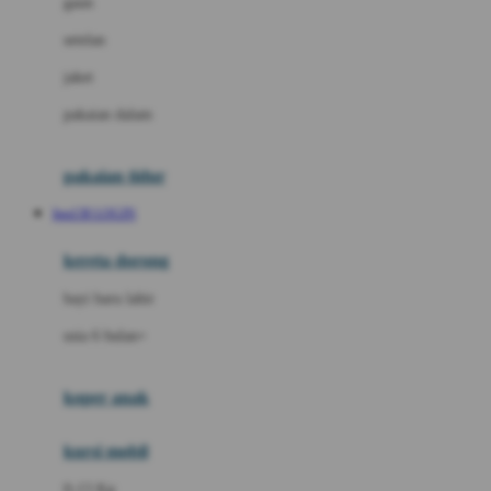
gaun
Dae Organics
setelan
Docare
jaket
Doona
pakaian dalam
Down To Earth
Drew
pakaian tidur
Dr. Brown's
liga138 LOGIN
E
kereta dorong
ELC
bayi baru lahir
Ergobaby
usia 6 bulan+
Expert Care
koper anak
Ezyroller
kursi mobil
F
0-13 Kg