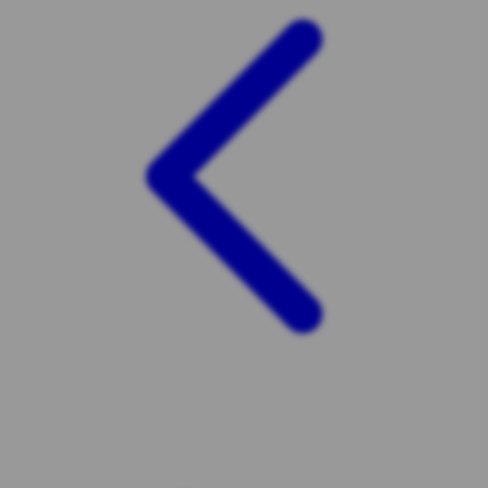
Squishmallows
Starbooks
Stick-O
Stokke
Sudocrem
Sumimo
Sunnylife
Sun-Staches
Swimava
T
Tommee Tippee
Trunki
Tutti Bambini