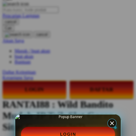
O
Pencarian Lanjutan
Oh Ma Grain
cancel
Okiedog
Cari
cancel
P
Akun Saya
Masuk / buat akun
Peachy
buat akun
Phil & Ted's
Bantuan
Philips Avent
Daftar Keinginan
Keranjang Saya
Pigeon
LOGIN
DAFTAR
Playgro
RANTAI88 : Wild Bandito
Poled Global
Mudah JP Trik Slot Gacor
Ponycycle
Puma
Situs Gampang WD
Pureats
LOGIN