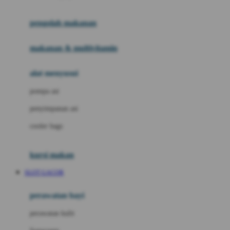
Joie
pengolah makanan
Joolz
Jujube
makanan & multivitamin
K
alat menyusui
Kiddycuts
pompa asi
Kumon
penyimpanan asi
L
cooler bags
Leapfrog
kursi makan
Leclerc
SLOT GACOR
Lee Vierra
Lillebaby
perawatan bayi
Little Bird Told Me
perawatan kulit
Little Miss Janis