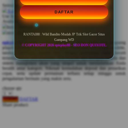
Serendah
Rp 10.000
Q
Earn
1.000.000
-
100.000.000
Bonus
DAFTAR
Use Installment Options from
.
Laarn more
QV Baby
Available for :
home delivery
store pickup
R
RANTAI88 : Wild Bandito Mudah JP Trik Slot Gacor Situs
Gampang WD
epicplay88
Setelah register sebagai anggota, Anda bisa langsung
Real Shades
© COPYRIGHT 2026 epicplay88 - SEO DON QUIXOTE.
jelajahi berbagai kategori permainan. Mulai dari slot, bingo, roulette,
taruhan olahraga, kasino live, hingga permainan meja favorit
Red Castle
tersedia dalam satu platform. Ada banyak tips navigasi praktis dan
sistem manajemen akun yang simpel untuk memudahkan Anda
Ribbon Madness
beralih antar kategori. Nikmati kemudahan deposit dan penarikan
cepat, serta update permainan terbaru setiap minggu untuk
S
pengalaman bermain yang makin seru.
Sebamed
choose qty
Silver Cross
DAFTAR
LOGIN
Share product:
Simply Idea
Skip Hop
Spectra