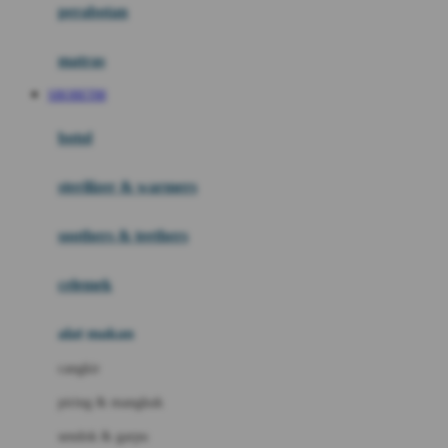
perabotan
Happy Tummy
Hauck
matras
Havaianas
SBOBET88
Hegen
botol
Hot Wheels
sterilizer & warmers
Hybrid
soothers & teethers
I
Inlacta DHA
celemek
Interlac
alat makan
Ivenet
cangkir
J
piring & mangkuk
Jack N Jill
sendok & garpu