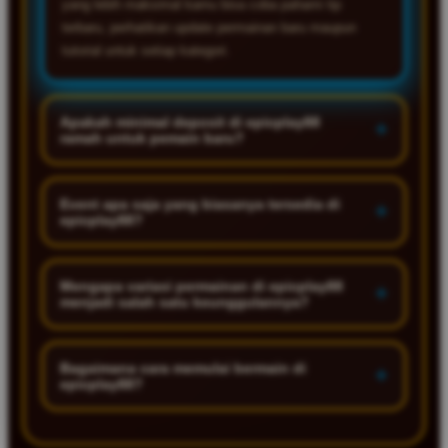
yang lebih maksimal kamu bisa coba pahami tip
terbaru, perhatikan update permainan baru maupun
tutorial untuk setiap kategori.
Apakah minimal deposit di epicplay88
+
ramah untuk pemain baru?
Seusai register sebagai anggota, kamu langsung bisa
menjelajahi berbagai hiburan seru mulai dari slot, bingo,
Event apa saja yang biasanya tersedia di
+
epicplay88?
roulette, taruhan olahraga, kasino live, hingga
permainan meja. Ada banyak tips navigasi yang
Setelah mendaftar dan menjadi member, kamu dapat
memudahkanmu beralih antar kategori serta mengatur
mempelajari tips untuk menavigasi berbagai macam
Mengapa variasi permainan di epicplay88
manajemen akun dengan praktis. Proses deposit dan
+
menjadi salah satu keunggulannya?
game seperti slot, bingo, atau table games. Misalnya,
penarikan cepat juga didukung penuh agar setiap sesi
kamu bisa memilih permainan yang memiliki poin tinggi
bermain tetap nyaman dan lancar. Selalu cek
Setelah pendaftaran selesai, Anda sebagai anggota
atau menggunakan strategi untuk bertaruh di olahraga.
pembaruan permainan terbaru yang di-update secara
baru dapat memanfaatkan beragam tips dan strategi
Bagaimana cara memulai bermain di
Selain itu, platform ini juga menyediakan tips tentang
+
rutin biar pengalamanmu di platform ini makin seru.
epicplay88?
untuk memaksimalkan pengalaman platform ini.
cara mengelola akun dengan mudah, seperti beralih
Misalnya, pelajari cara menavigasi berbagai pilihan
cepat antara permainan kasino dan aktivitas olahraga.
Setelah kamu daftar, kamu bisa menggunakan tips
game seperti slot dan permainan meja untuk
Dengan panduan penggunaan yang aman, kamu bisa
yang tersedia untuk menavigasi berbagai permainan