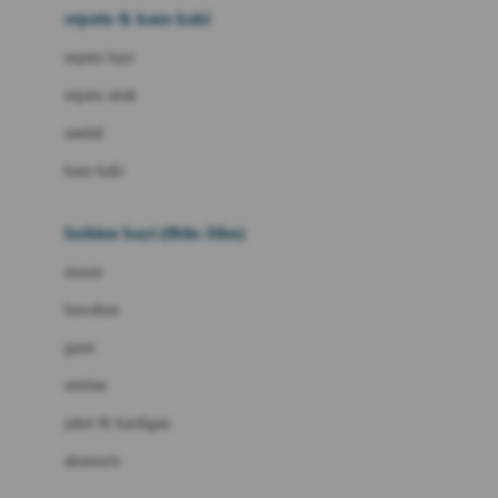
Beauty Barn
sepatu & kaus kaki
Bio Oil
sepatu bayi
Biolane
sepatu anak
Bite Fighters
sandal
Bizzi Growin
kaus kaki
Blackmores
fashion bayi (0bln-3thn)
Blooming Marvellous
atasan
Bonnels
bawahan
Bravado
gaun
Bruder
setelan
Brush Baby
jaket & kardigan
Buds Organics
aksesoris
Bugaboo