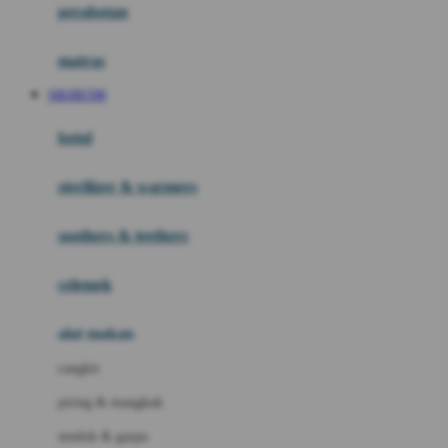
perabotan
Happy Tummy
Hauck
matras
Havaianas
SBOBET88
Hegen
botol
Hot Wheels
sterilizer & warmers
Hybrid
soothers & teethers
I
Inlacta DHA
celemek
Interlac
alat makan
Ivenet
cangkir
J
piring & mangkuk
Jack N Jill
sendok & garpu