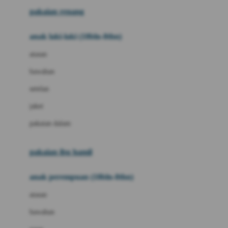
Buggygear
pakaian renang
Bumkins
anak laki-laki (18bln-8thn)
C
atasan
Cetaphil
bawahan
Chicco
setelan
Childlife
jaket
Clevamama
pakaian dalam
Cocolatte
Cottonseeds
pakaian ibu hamil
Cozy N Safe
anak perempuan (18bln-8thn)
Crane
atasan
Cybex
bawahan
D