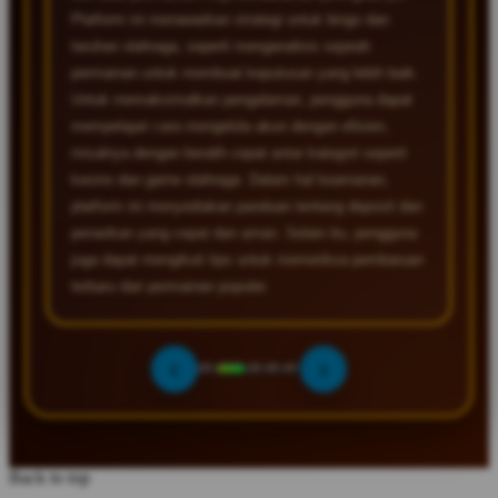
permainan meja. Misalnya, Anda dapat memilih
permainan yang sesuai dengan minat Anda atau
mencari game dengan poin bonus tinggi. Sebagai
anggota platform, Anda juga dapat memanfaatkan
strategi untuk bingo dan taruhan olahraga, misalnya
dengan menganalisis peringkat popularitas permainan
sebelum bertaruh. Platform ini menyediakan panduan
pengguna, termasuk tips cepat untuk mengelola akun
Anda, seperti beralih antara kategori kasino dan
olahraga. Selain itu, Anda bisa selalu memerhatikan
update terbaru untuk mengetahui game baru yang
tersedia atau mengikuti tips untuk deposit dan
penarikan yang lebih cepat.
‹
›