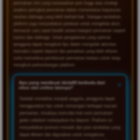
permainan slot yang menawarkan poin tinggi atau strategi
analisis peringkat permainan dalam menentukan keputusan
taruhan olahraga yang lebih berhati-hati. Sebagai tambahan,
platform juga menyediakan panduan untuk mengelola akun,
termasuk cara cepat beralih antara kategori permainan seperti
kasino dan olahraga. Untuk pengalaman yang optimal,
pengguna dapat mengikuti tips dalam mengolah aktivitas
transaksi seperti deposit dan penarikan yang lebih efisien,
serta memeriksa pembaruan permainan terbaru untuk tetap
mengikuti perkembangan platform.
Apa yang membuat idola69 berbeda dari
+
situs slot online lainnya?
Setelah mendaftar menjadi anggota, pengguna dapat
menggunakan tips untuk menavigasi berbagai macam
permainan, misalnya mencoba trial versi permainan
gratis sebelum melanjutkan ke deposit. Platform ini
menyediakan promosi menarik dan poin tambahan yang
dapat diklaim dan digunakan untuk mengakses