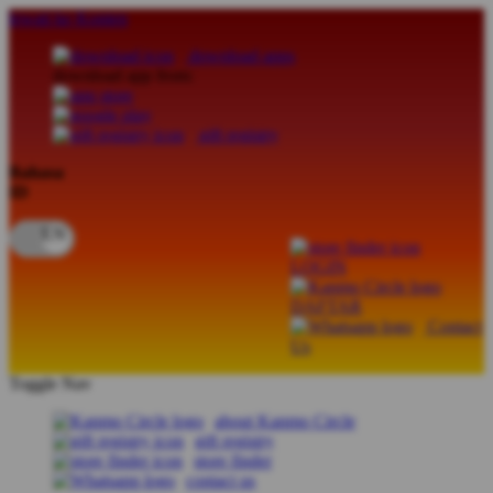
lewati ke Konten
download apps
download app from:
gift registry
Bahasa
ID
LOGIN
DAFTAR
Contact
Us
Toggle Nav
about Kanmo Circle
gift registry
store finder
contact us