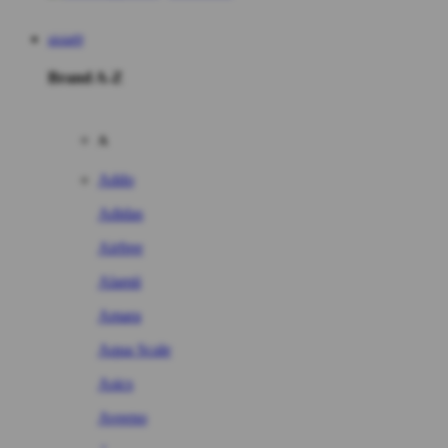
idola69
Brand A-Z
A
Addo
Adidas
Airfree
Alamii
Amara
Aqua Scale
Asics
Aveeno