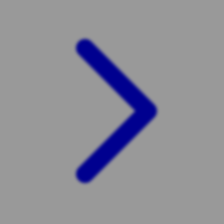
Twistshake
TY Toys
U
V
Veja
Vitaflow
Vtech
W
Waterland
Wellness